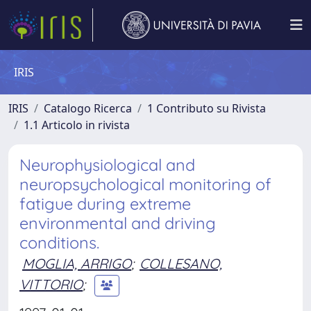
IRIS
IRIS
Catalogo Ricerca
1 Contributo su Rivista
1.1 Articolo in rivista
Neurophysiological and
neuropsychological monitoring of
fatigue during extreme
environmental and driving
conditions.
MOGLIA, ARRIGO
;
COLLESANO,
VITTORIO
;