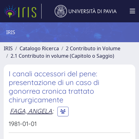
IRIS
IRIS
Catalogo Ricerca
2 Contributo in Volume
2.1 Contributo in volume (Capitolo o Saggio)
I canali accessori del pene:
presentazione di un caso di
gonorrea cronica trattato
chirurgicamente
FAGA, ANGELA
;
1981-01-01