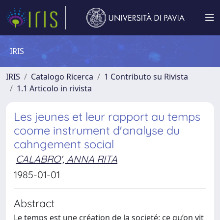
IRIS
IRIS
Catalogo Ricerca
1 Contributo su Rivista
1.1 Articolo in rivista
Les jeunes et leur rapport au temps
coome instrument d'analyse du
cahngement social
CALABRO', ANNA RITA
1985-01-01
Abstract
Le temps est une création de la societé: ce qu’on vit