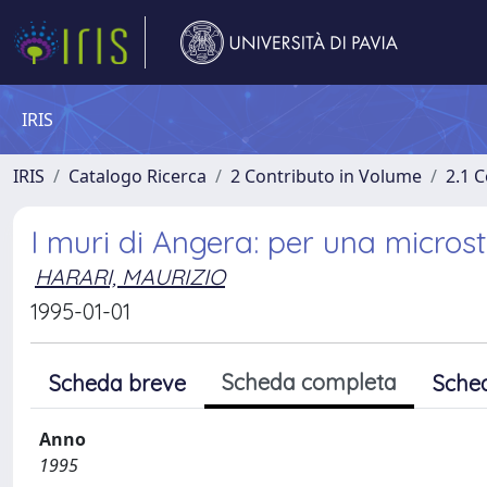
IRIS
IRIS
Catalogo Ricerca
2 Contributo in Volume
2.1 C
I muri di Angera: per una microstor
HARARI, MAURIZIO
1995-01-01
Scheda completa
Scheda breve
Sche
Anno
1995