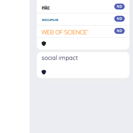
ND
ND
ND
social impact