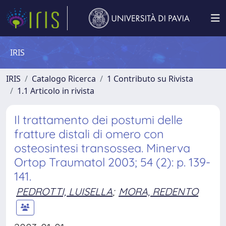
IRIS
IRIS
Catalogo Ricerca
1 Contributo su Rivista
1.1 Articolo in rivista
Il trattamento dei postumi delle
fratture distali di omero con
osteosintesi transossea. Minerva
Ortop Traumatol 2003; 54 (2): p. 139-
141.
PEDROTTI, LUISELLA
;
MORA, REDENTO