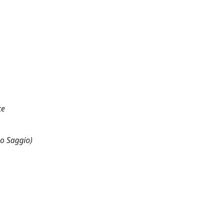
ce
 o Saggio)