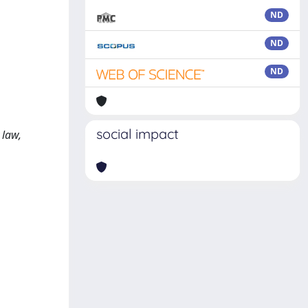
ND
ND
ND
,
social impact
 law,