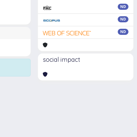
ND
ND
ND
social impact