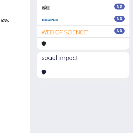
ND
,
ND
 law,
ND
social impact