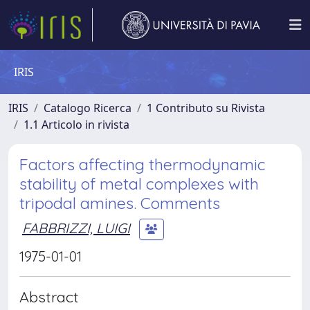
IRIS
IRIS
Catalogo Ricerca
1 Contributo su Rivista
1.1 Articolo in rivista
Factors affecting thermodynamic
stability of metal complexes with
tripodal amines. Comments
FABBRIZZI, LUIGI
1975-01-01
Abstract