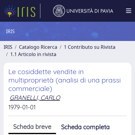
IRIS
IRIS
Catalogo Ricerca
1 Contributo su Rivista
1.1 Articolo in rivista
Le cosiddette vendite in
multiproprietà (analisi di una prassi
commerciale)
GRANELLI, CARLO
1979-01-01
Scheda breve
Scheda completa