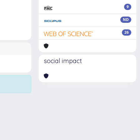
9
ND
26
social impact