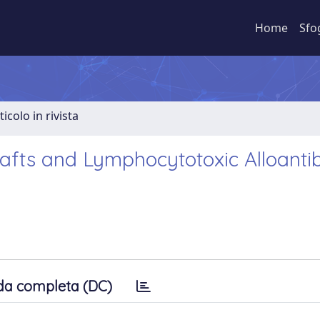
Home
Sfo
ticolo in rivista
rafts and Lymphocytotoxic Alloanti
da completa (DC)