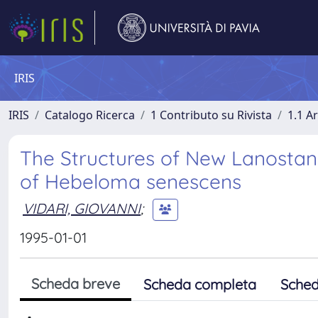
IRIS
IRIS
Catalogo Ricerca
1 Contributo su Rivista
1.1 Ar
The Structures of New Lanostane
of Hebeloma senescens
VIDARI, GIOVANNI
;
1995-01-01
Scheda breve
Scheda completa
Sched