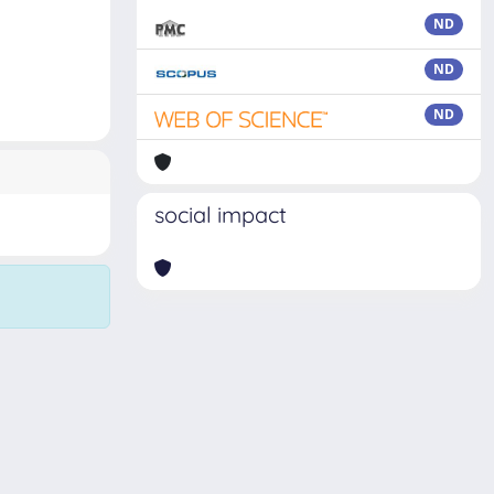
ND
ND
ND
social impact