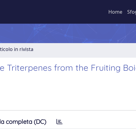
Home
Sfo
ticolo in rivista
 Triterpenes from the Fruiting Boi
a completa (DC)