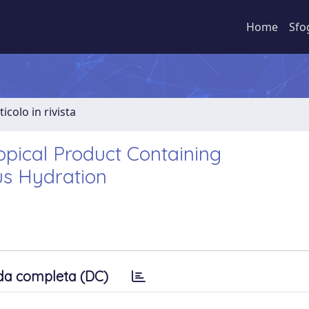
Home
Sfo
ticolo in rivista
opical Product Containing
us Hydration
da completa (DC)