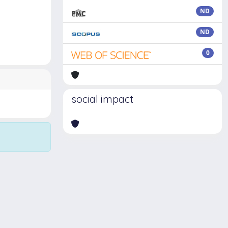
ND
ND
0
social impact