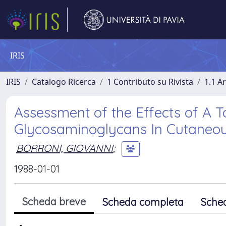
IRIS
IRIS
Catalogo Ricerca
1 Contributo su Rivista
1.1 Ar
Assessment of the Effects of A T
Glycosaminoglycans In Cutaneo
BORRONI, GIOVANNI
;
1988-01-01
Scheda breve
Scheda completa
Sche