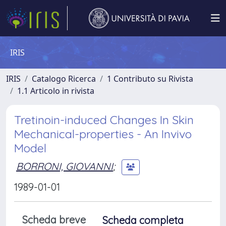
IRIS
IRIS
Catalogo Ricerca
1 Contributo su Rivista
1.1 Articolo in rivista
Tretinoin-induced Changes In Skin
Mechanical-properties - An Invivo
Model
BORRONI, GIOVANNI
;
1989-01-01
Scheda breve
Scheda completa