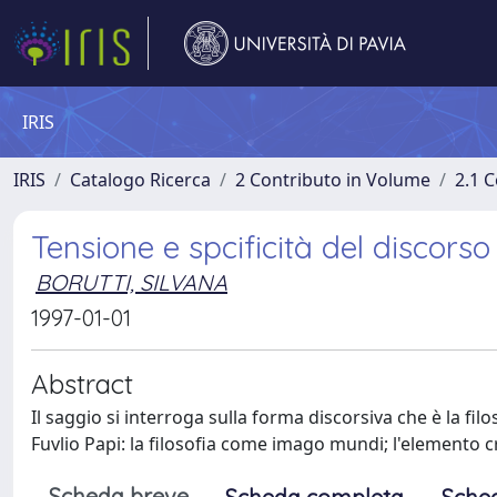
IRIS
IRIS
Catalogo Ricerca
2 Contributo in Volume
2.1 C
Tensione e spcificità del discorso 
BORUTTI, SILVANA
1997-01-01
Abstract
Il saggio si interroga sulla forma discorsiva che è la filos
Fuvlio Papi: la filosofia come imago mundi; l'elemento cr
Scheda breve