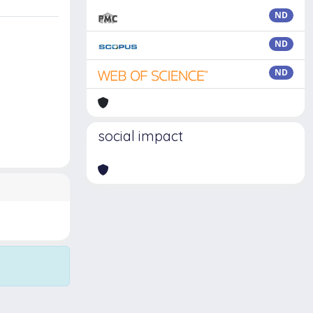
ND
ND
ND
social impact