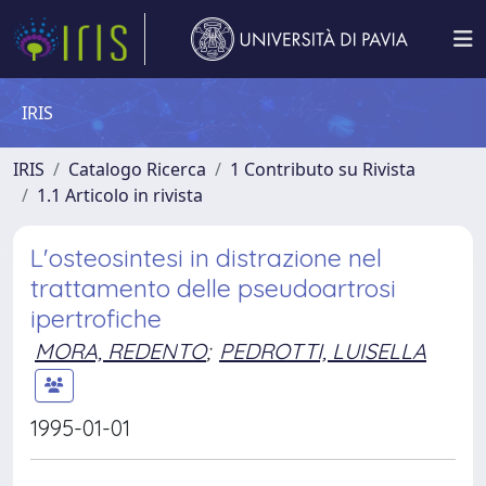
IRIS
IRIS
Catalogo Ricerca
1 Contributo su Rivista
1.1 Articolo in rivista
L'osteosintesi in distrazione nel
trattamento delle pseudoartrosi
ipertrofiche
MORA, REDENTO
;
PEDROTTI, LUISELLA
1995-01-01