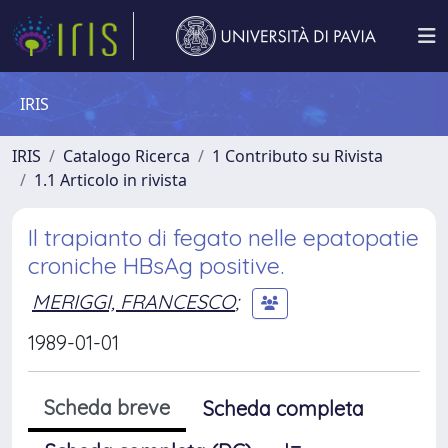
IRIS
IRIS
Catalogo Ricerca
1 Contributo su Rivista
1.1 Articolo in rivista
Il trapianto di fegato nelle epatopatie
croniche HBsAg positive.
MERIGGI, FRANCESCO
;
1989-01-01
Scheda breve
Scheda completa