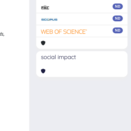
ND
ND
ND
ds,
social impact