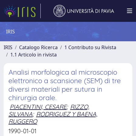
IRIS
IRIS
Catalogo Ricerca
1 Contributo su Rivista
1.1 Articolo in rivista
Analisi morfologica al microscopio
elettronico a scansione (SEM) di tre
diversi materiali per sutura in
chirurgia orale.
PIACENTINI, CESARE
;
RIZZO,
SILVANA
;
RODRIGUEZ Y BAENA,
RUGGERO
1990-01-01