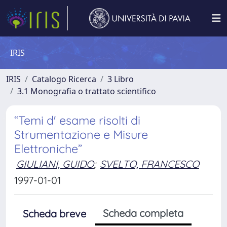
IRIS
IRIS
Catalogo Ricerca
3 Libro
3.1 Monografia o trattato scientifico
“Temi d' esame risolti di
Strumentazione e Misure
Elettroniche”
GIULIANI, GUIDO
;
SVELTO, FRANCESCO
1997-01-01
Scheda completa
Scheda breve