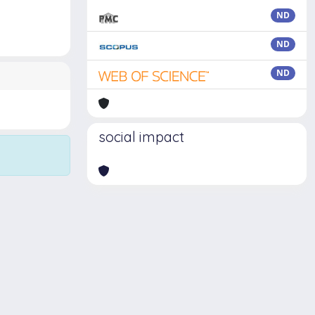
ND
ND
ND
social impact