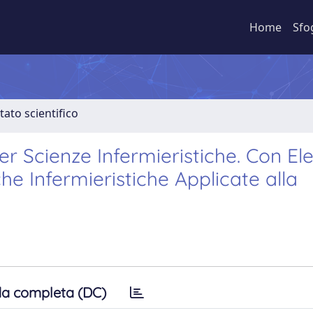
Home
Sfo
tato scientifico
r Scienze Infermieristiche. Con El
che Infermieristiche Applicate alla
a completa (DC)