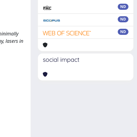
ND
ND
ND
minimally
y, lasers in
social impact