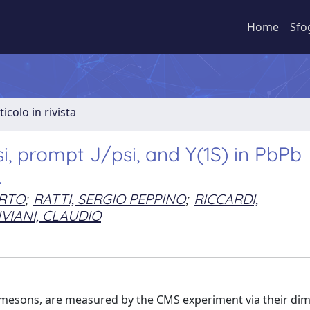
Home
Sfo
ticolo in rivista
, prompt J/psi, and Y(1S) in PbPb
.
RTO
;
RATTI, SERGIO PEPPINO
;
RICCARDI,
IVIANI, CLAUDIO
S) mesons, are measured by the CMS experiment via their di