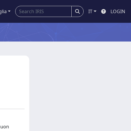
glia
IT
LOGIN
muon