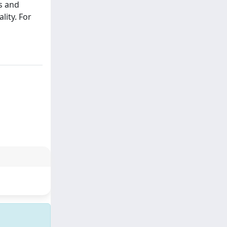
ns and
lity. For