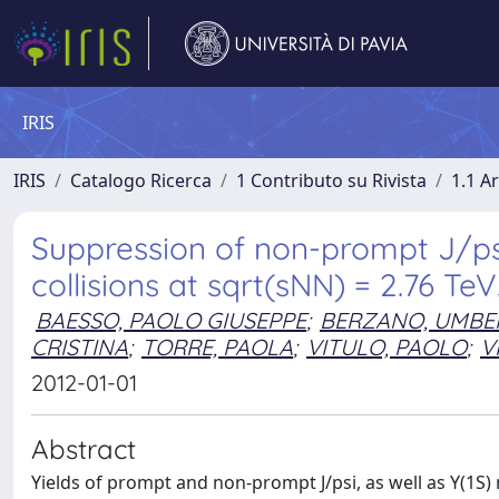
IRIS
IRIS
Catalogo Ricerca
1 Contributo su Rivista
1.1 Ar
Suppression of non-prompt J/psi
collisions at sqrt(sNN) = 2.76 TeV
BAESSO, PAOLO GIUSEPPE
;
BERZANO, UMBE
CRISTINA
;
TORRE, PAOLA
;
VITULO, PAOLO
;
V
2012-01-01
Abstract
Yields of prompt and non-prompt J/psi, as well as Y(1