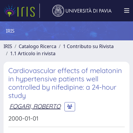
IRIS
IRIS
Catalogo Ricerca
1 Contributo su Rivista
1.1 Articolo in rivista
Cardiovascular effects of melatonin
in hypertensive patients well
controlled by nifedipine: a 24-hour
study
FOGARI, ROBERTO
2000-01-01