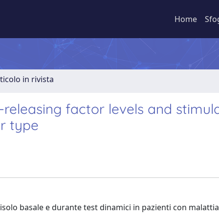
Home
Sfo
ticolo in rivista
-releasing factor levels and stimul
er type
rtisolo basale e durante test dinamici in pazienti con malattia