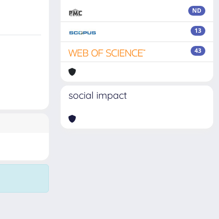
ND
13
43
social impact