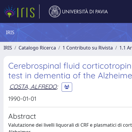
IRIS
IRIS
Catalogo Ricerca
1 Contributo su Rivista
1.1 Ar
Cerebrospinal fluid corticotropin
test in dementia of the Alzheim
COSTA, ALFREDO
;
1990-01-01
Abstract
Valutazione dei livelli liquorali di CRF e plasmatici di co