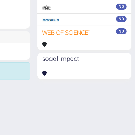
ND
ND
ND
social impact