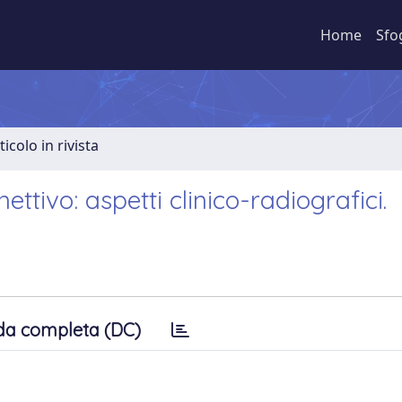
Home
Sfo
ticolo in rivista
ettivo: aspetti clinico-radiografici.
da completa (DC)