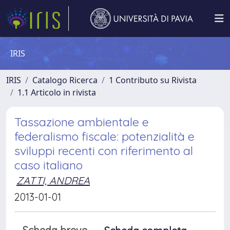
IRIS
IRIS
Catalogo Ricerca
1 Contributo su Rivista
1.1 Articolo in rivista
Tassazione ambientale e
federalismo fiscale: potenzialità e
sviluppi recenti con riferimento al
caso italiano
ZATTI, ANDREA
2013-01-01