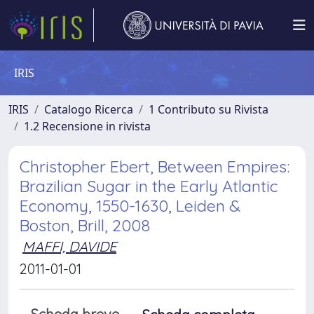
IRIS
IRIS
Catalogo Ricerca
1 Contributo su Rivista
1.2 Recensione in rivista
Christopher Ebert, Between Empires:
Brazilian Sugar in the Early Atlantic
Economy, 1550-1630, Leiden &
Boston, Brill, 2008
MAFFI, DAVIDE
2011-01-01