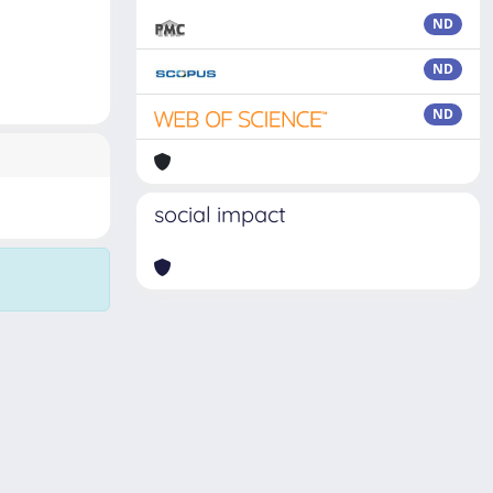
ND
ND
ND
social impact