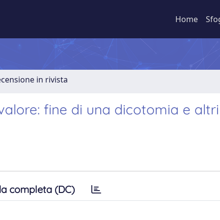
Home
Sfo
ecensione in rivista
lore: fine di una dicotomia e altri
a completa (DC)