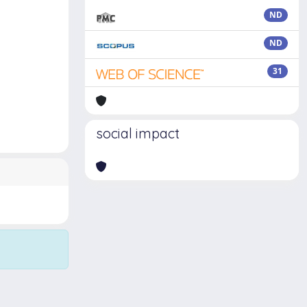
ND
ND
31
social impact