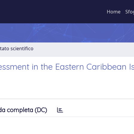
Home
Sfo
tato scientifico
essment in the Eastern Caribbean I
da completa (DC)