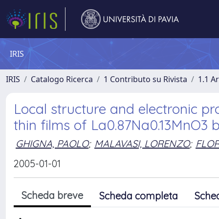
IRIS
IRIS
Catalogo Ricerca
1 Contributo su Rivista
1.1 Ar
Local structure and electronic pr
thin films of La0.87Na0.13MnO
GHIGNA, PAOLO
;
MALAVASI, LORENZO
;
FLOR
2005-01-01
Scheda breve
Scheda completa
Sche