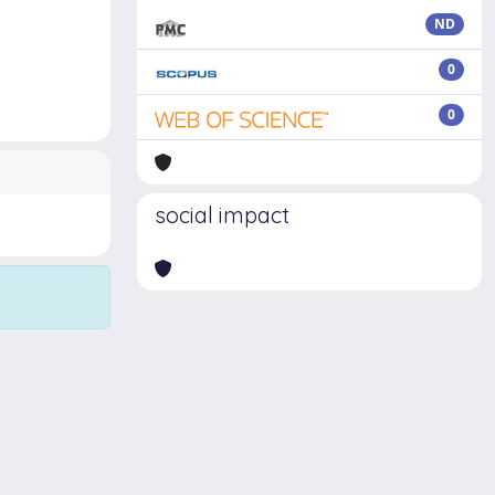
ND
0
0
social impact