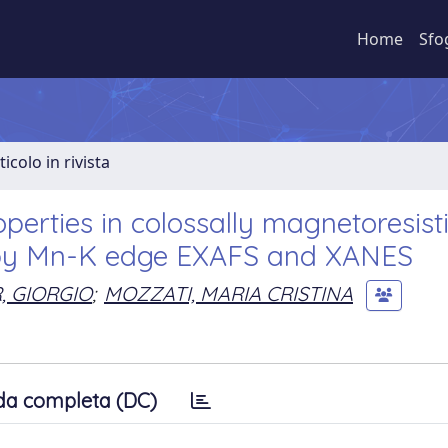
Home
Sfo
ticolo in rivista
operties in colossally magnetoresist
3 by Mn-K edge EXAFS and XANES
, GIORGIO
;
MOZZATI, MARIA CRISTINA
da completa (DC)