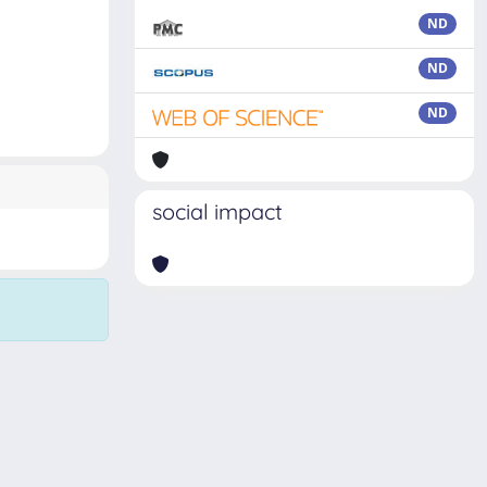
ND
ND
ND
social impact