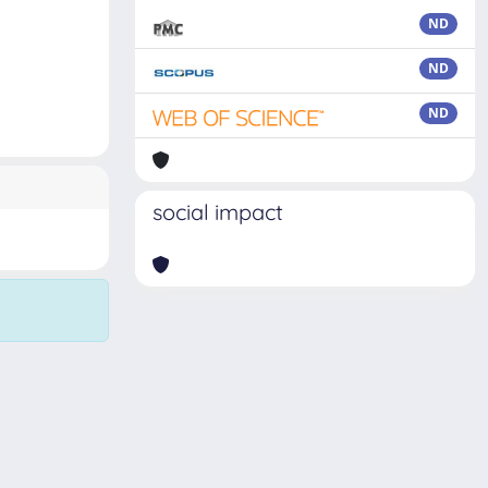
ND
ND
ND
social impact