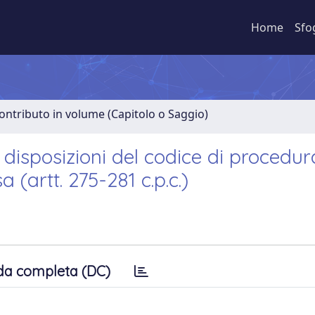
Home
Sfo
ontributo in volume (Capitolo o Saggio)
isposizioni del codice di procedura
 (artt. 275-281 c.p.c.)
da completa (DC)