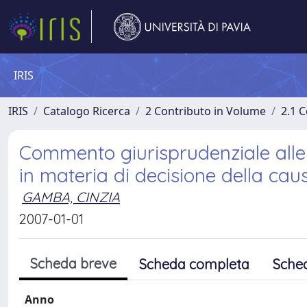
IRIS
IRIS
Catalogo Ricerca
2 Contributo in Volume
2.1 C
Commento giurisprudenziale alle d
in materia di decisione della causa
GAMBA, CINZIA
2007-01-01
Scheda breve
Scheda completa
Sche
Anno