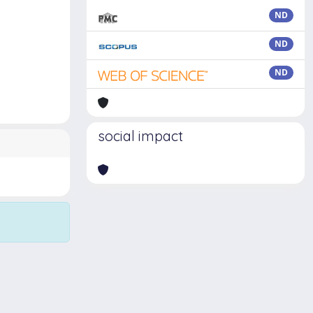
ND
ND
ND
social impact