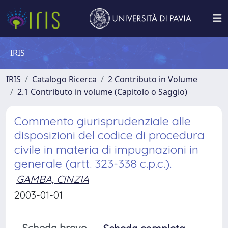
IRIS
IRIS
Catalogo Ricerca
2 Contributo in Volume
2.1 Contributo in volume (Capitolo o Saggio)
Commento giurisprudenziale alle
disposizioni del codice di procedura
civile in materia di impugnazioni in
generale (artt. 323-338 c.p.c.).
GAMBA, CINZIA
2003-01-01