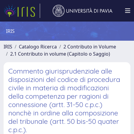
IRIS
IRIS
Catalogo Ricerca
2 Contributo in Volume
2.1 Contributo in volume (Capitolo o Saggio)
Commento giurisprudenziale alle
disposizioni del codice di procedura
civile in materia di modificazioni
della competenza per ragioni di
connessione (artt. 31-50 c.p.c.)
nonchè in ordine alla composizione
del tribunale (artt. 50 bis-50 quater
c.p.c.).