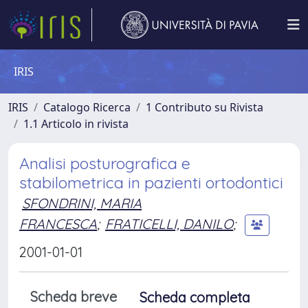
IRIS
IRIS
Catalogo Ricerca
1 Contributo su Rivista
1.1 Articolo in rivista
Analisi posturografica e
stabilometrica in pazienti ortodontici
SFONDRINI, MARIA
FRANCESCA
;
FRATICELLI, DANILO
;
2001-01-01
Scheda breve
Scheda completa