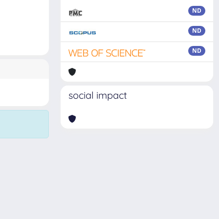
ND
ND
ND
social impact