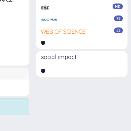
5% C.L.
ND
78
53
social impact