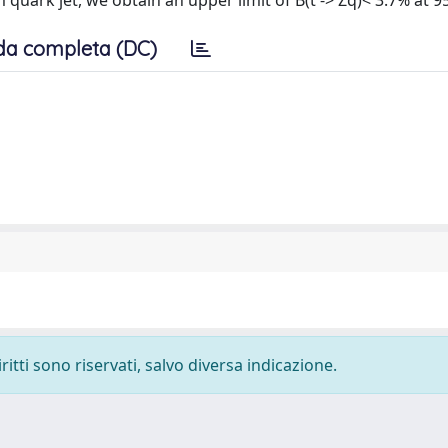
quark jet, we obtain an upper limit of B(t -> Zq)< 3.7% at 9
da completa (DC)
ritti sono riservati, salvo diversa indicazione.