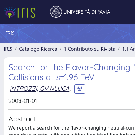
IRIS
IRIS
Catalogo Ricerca
1 Contributo su Rivista
1.1 Ar
Search for the Flavor-Changing 
Collisions at s=1.96 TeV
INTROZZI, GIANLUCA
;
2008-01-01
Abstract
We report a search for the flavor-changing neutral-curre