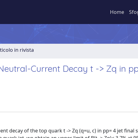
Home
Sfo
ticolo in rivista
Neutral-Current Decay t -> Zq in p
nt decay of the top quark t -> Zq (q=u, c) in pp
= 4 jet final 