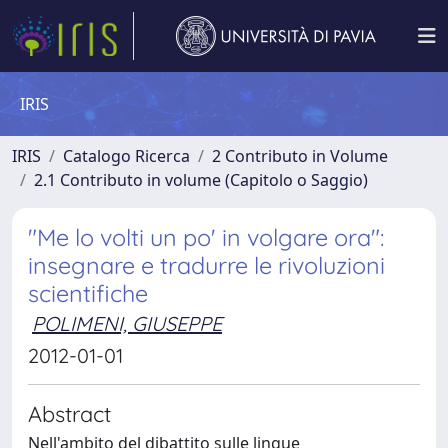
IRIS
IRIS
Catalogo Ricerca
2 Contributo in Volume
2.1 Contributo in volume (Capitolo o Saggio)
"Me lo volti un po' in volgare ora":
insegnare e tradurre le rivoluzioni
scientifiche
POLIMENI, GIUSEPPE
2012-01-01
Abstract
Nell'ambito del dibattito sulle lingue