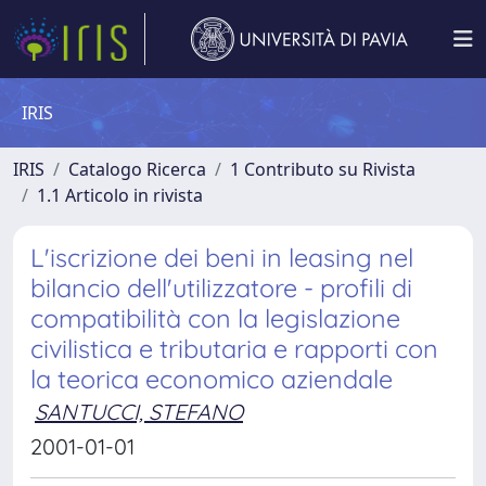
IRIS
IRIS
Catalogo Ricerca
1 Contributo su Rivista
1.1 Articolo in rivista
L'iscrizione dei beni in leasing nel
bilancio dell'utilizzatore - profili di
compatibilità con la legislazione
civilistica e tributaria e rapporti con
la teorica economico aziendale
SANTUCCI, STEFANO
2001-01-01