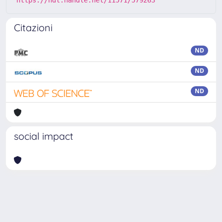
https://hdl.handle.net/11571/579263
Citazioni
ND
ND
ND
social impact
Powered by
IRIS
-
about IRIS
-