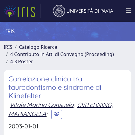
IRIS
IRIS
Catalogo Ricerca
4 Contributo in Atti di Convegno (Proceeding)
4.3 Poster
Correlazione clinica tra
taurodontismo e sindrome di
Klinefelter
Vitale Marina Consuelo
;
CISTERNINO,
MARIANGELA
;
2003-01-01