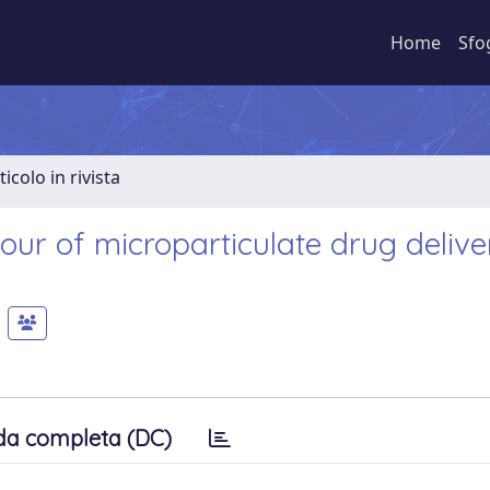
Home
Sfo
ticolo in rivista
viour of microparticulate drug delive
da completa (DC)