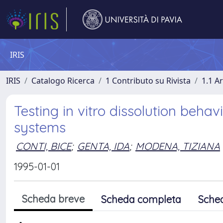
IRIS
IRIS
Catalogo Ricerca
1 Contributo su Rivista
1.1 Ar
Testing in vitro dissolution beha
systems
CONTI, BICE
;
GENTA, IDA
;
MODENA, TIZIANA
1995-01-01
Scheda breve
Scheda completa
Sche