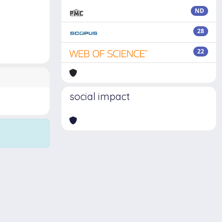
ND
28
22
social impact