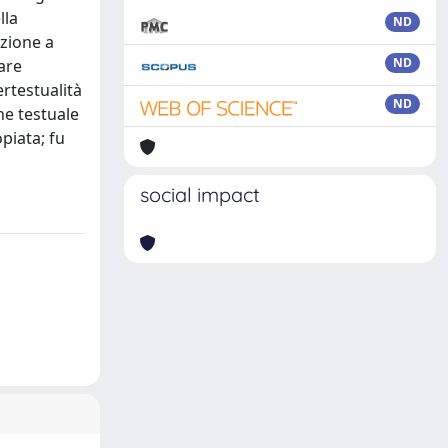
lla
ND
nzione a
ND
lare
ertestualità
ND
one testuale
piata; fu
social impact