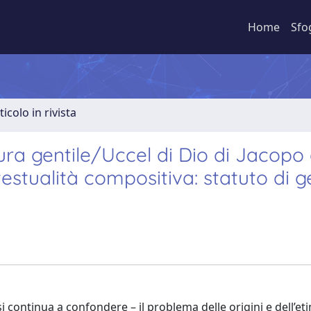
Home
Sfo
ticolo in rivista
ura gentile/Uccel di Dio di Jacopo
stualità compositiva: statuto di g
si continua a confondere – il problema delle origini e dell’et