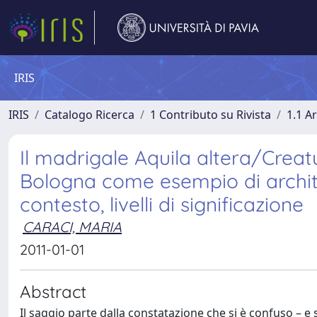
IRIS
IRIS
Catalogo Ricerca
1 Contributo su Rivista
1.1 Ar
Il madrigale Aquila altera/Creat
Bologna come esempio di archite
contesto, livelli di significazione
CARACI, MARIA
2011-01-01
Abstract
Il saggio parte dalla constatazione che si è confuso – e 