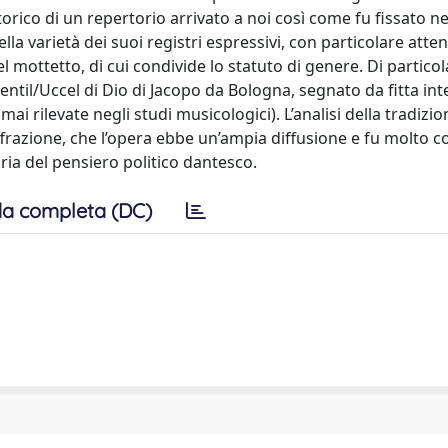
orico di un repertorio arrivato a noi così come fu fissato ne
la varietà dei suoi registri espressivi, con particolare atte
del mottetto, di cui condivide lo statuto di genere. Di partico
gentil/Uccel di Dio di Jacopo da Bologna, segnato da fitta int
ai rilevate negli studi musicologici). L’analisi della tradizi
ffrazione, che l’opera ebbe un’ampia diffusione e fu molto co
ria del pensiero politico dantesco.
a completa (DC)