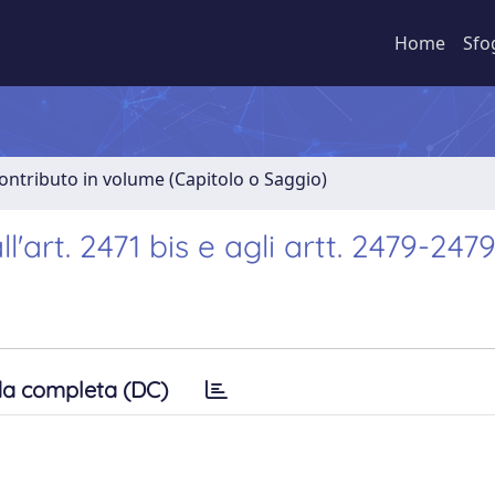
Home
Sfo
ontributo in volume (Capitolo o Saggio)
'art. 2471 bis e agli artt. 2479-2479
a completa (DC)