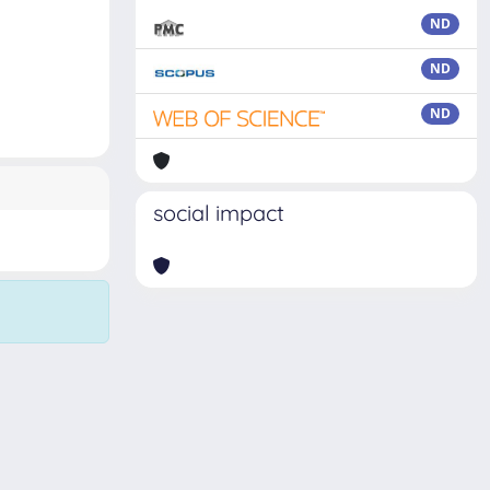
ND
ND
ND
social impact