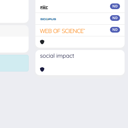
ND
ND
ND
social impact