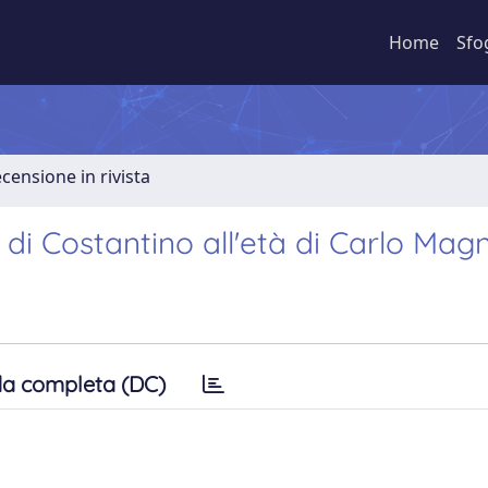
Home
Sfo
ecensione in rivista
 di Costantino all'età di Carlo Mag
a completa (DC)