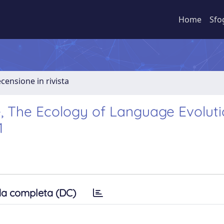
Home
Sfo
ecensione in rivista
, The Ecology of Language Evoluti
1
a completa (DC)