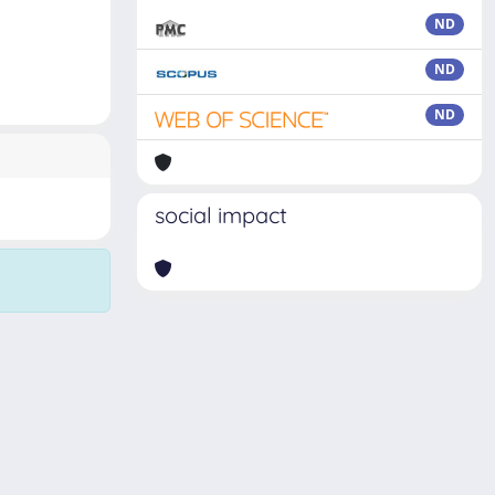
ND
ND
ND
social impact