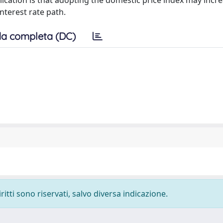
mplication is that adopting the domestic price index may incr
nterest rate path.
a completa (DC)
ritti sono riservati, salvo diversa indicazione.