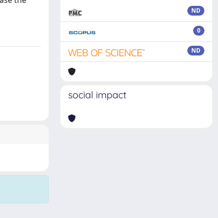
ease the
ND
0
ND
social impact