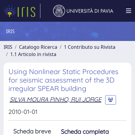
IRIS
IRIS
Catalogo Ricerca
1 Contributo su Rivista
1.1 Articolo in rivista
Using Nonlinear Static Procedures
for seismic assessment of the 3D
irregular SPEAR building
SILVA MOURA PINHO, RUI JORGE
2010-01-01
Scheda breve
Scheda completa