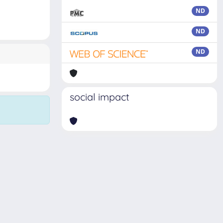
ND
ND
ND
social impact